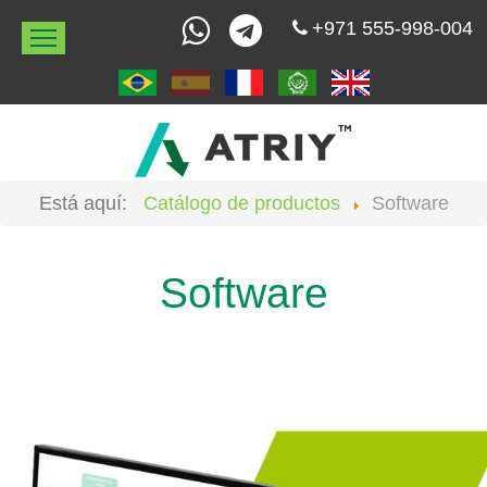
+971 555-998-004
Está aquí:
Catálogo de productos
Software
Pagina de inicio
Catálogo de productos
P
Software